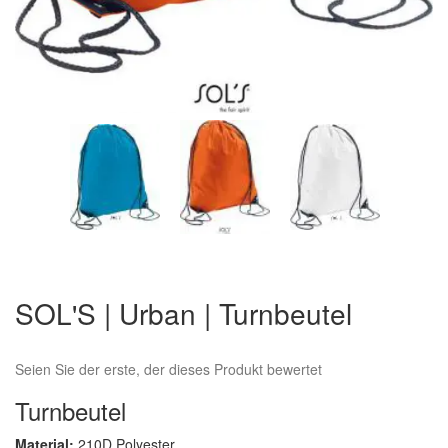
Zum
Anfang
SOL'S | Urban | Turnbeutel
der
Bildergalerie
springen
Seien Sie der erste, der dieses Produkt bewertet
Turnbeutel
Material:
210D Polyester