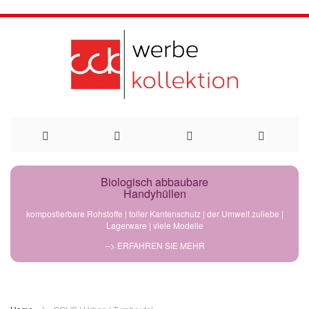
Direkt
Biologisch abbaubare
Handyhüllen
zum
kompostierbare Rohstoffe | toller Kantenschutz | der Umwelt zuliebe |
Lagerware | viele Modelle
Inhalt
--> ERFAHREN SIE MEHR