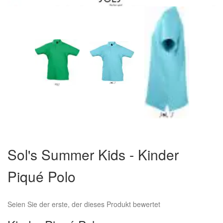
Zum
Anfang
Sol's Summer Kids - Kinder
der
Bildergalerie
Piqué Polo
springen
Seien Sie der erste, der dieses Produkt bewertet