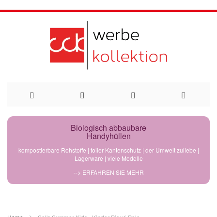
Direkt
Biologisch abbaubare
Handyhüllen
zum
kompostierbare Rohstoffe | toller Kantenschutz | der Umwelt zuliebe |
Lagerware | viele Modelle
Inhalt
--> ERFAHREN SIE MEHR