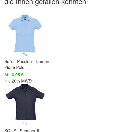
die Ihnen gefallen könnten!
Sol's - Passion - Damen
Piqué Polo
Ab
6,65 €
inkl.20% MWSt
SOL'S | Summer II |