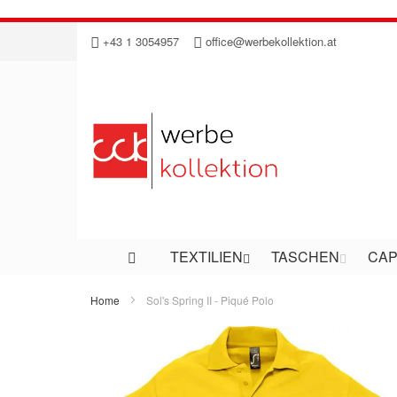
Direkt
+43 1 3054957
office@werbekollektion.at
zum
Inhalt
TEXTILIEN
TASCHEN
CAP
Home
Sol's Spring II - Piqué Polo
Zum
Ende
der
Bildergalerie