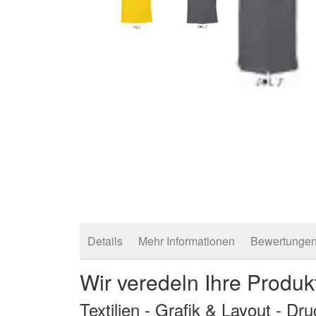
Zum
Anfang
der
Bildergalerie
springen
Details
Mehr Informationen
Bewertunge
Wir veredeln Ihre Produk
Textilien - Grafik & Layout - Dr