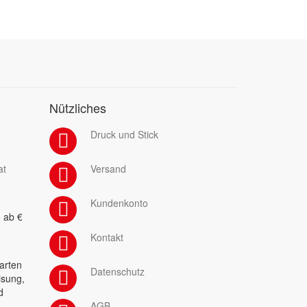
Nützliches
Druck und Stick
at
Versand
Kundenkonto
 ab €
Kontakt
arten
Datenschutz
isung,
d
AGB