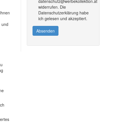
datenschutz@werbekollektion.at
widerrufen. Die
 Ihnen
Datenschutzerklärung habe
ich gelesen und akzeptiert.
e und
Absenden
zu
ug
ine
ich
dertes