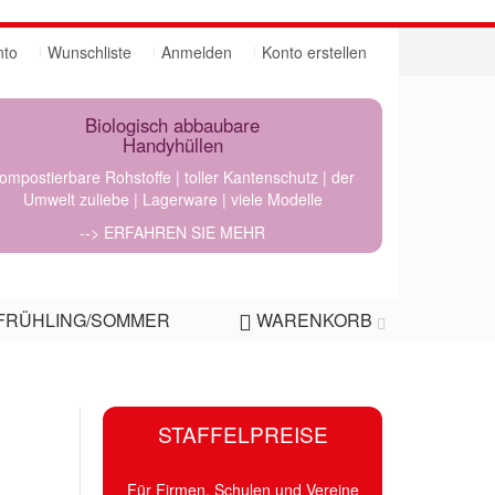
nto
Wunschliste
Anmelden
Konto erstellen
Biologisch abbaubare
Handyhüllen
ompostierbare Rohstoffe | toller Kantenschutz | der
Umwelt zuliebe | Lagerware | viele Modelle
--> ERFAHREN SIE MEHR
FRÜHLING/SOMMER
WARENKORB
STAFFELPREISE
Für Firmen, Schulen und Vereine