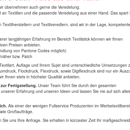
n wir übernehmen auch gerne die Veredelung.
hl an Textilien und die passende Veredelung aus einer Hand. Das spart
 Textilherstellern und Textilveredlern, sind wir in der Lage, kompetent
erer langjährigen Erfahrung im Bereich Textilstick können wir Ihnen
iven Preisen anbieten.
ndlung von Pantone Codes möglich)
Aufnäher bzw. Patch
Textilart, Auflage und Ihrem Sujet sind unterschiedliche Umsetzungen 
umdruck, Flockdruck, Flexdruck, sowie Digiflexdruck sind nur ein Ausz
r Ihnen stets in höchster Qualität anbieten.
 zur Fertigstellung.
Unser Team führt Sie durch den gesamten
t unserer Erfahrung und unseren Ideen und lassen Sie nie auf sich alle
ich.
Als einer der wenigen Fullservice Produzenten im Werbetextilbere
 wie Großaufträge.
 Sie uns Ihre Anfrage. Sie erhalten in kürzester Zeit Ihr maßgeschnei