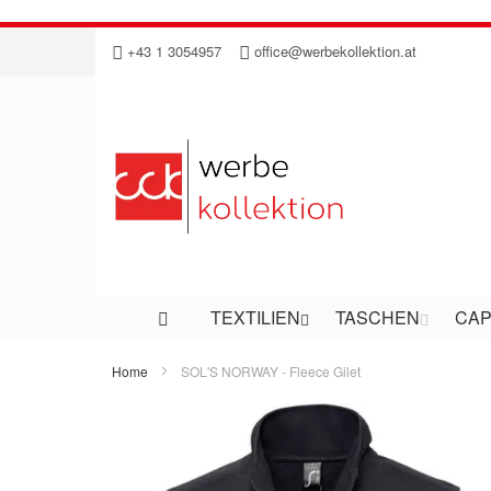
Direkt
+43 1 3054957
office@werbekollektion.at
zum
Inhalt
TEXTILIEN
TASCHEN
CAP
Home
SOL'S NORWAY - Fleece Gilet
Zum
Ende
der
Bildergalerie