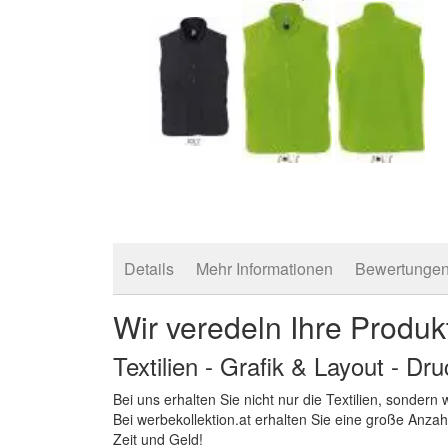
Zum
Anfang
der
Bildergalerie
springen
Details
Mehr Informationen
Bewertunge
Wir veredeln Ihre Produk
Textilien - Grafik & Layout - Dr
Bei uns erhalten Sie nicht nur die Textilien, sonder
Bei werbekollektion.at erhalten Sie eine große Anza
Zeit und Geld!