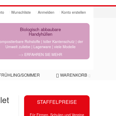
nto
Wunschliste
Anmelden
Konto erstellen
Biologisch abbaubare
Handyhüllen
ompostierbare Rohstoffe | toller Kantenschutz | der
Umwelt zuliebe | Lagerware | viele Modelle
--> ERFAHREN SIE MEHR
FRÜHLING/SOMMER
WARENKORB
let
STAFFELPREISE
Für Firmen, Schulen und Vereine