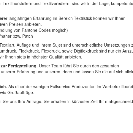
 Textilherstellern und Textilveredlern, sind wir in der Lage, kompetent
erer langjährigen Erfahrung im Bereich Textilstick können wir Ihnen
iven Preisen anbieten.
ndlung von Pantone Codes möglich)
Aufnäher bzw. Patch
Textilart, Auflage und Ihrem Sujet sind unterschiedliche Umsetzungen 
umdruck, Flockdruck, Flexdruck, sowie Digiflexdruck sind nur ein Ausz
r Ihnen stets in höchster Qualität anbieten.
 zur Fertigstellung.
Unser Team führt Sie durch den gesamten
t unserer Erfahrung und unseren Ideen und lassen Sie nie auf sich alle
ich.
Als einer der wenigen Fullservice Produzenten im Werbetextilbere
 wie Großaufträge.
 Sie uns Ihre Anfrage. Sie erhalten in kürzester Zeit Ihr maßgeschnei