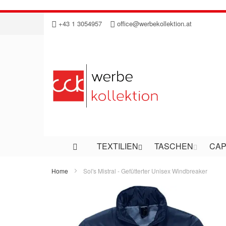
Direkt
+43 1 3054957
office@werbekollektion.at
zum
Inhalt
TEXTILIEN
TASCHEN
CAP
Home
Sol's Mistral - Gefütterter Unisex Windbreaker
Zum
Ende
der
Bildergalerie