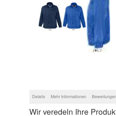
Zum
Anfang
der
Bildergalerie
springen
Details
Mehr Informationen
Bewertunge
Wir veredeln Ihre Produk