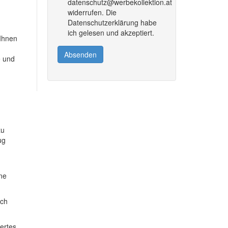
datenschutz@werbekollektion.at
widerrufen. Die
Datenschutzerklärung habe
ich gelesen und akzeptiert.
 Ihnen
Absenden
e und
zu
ug
ine
ich
dertes