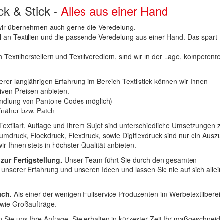
uck & Stick -
Alles aus einer Hand
n wir übernehmen auch gerne die Veredelung.
hl an Textilien und die passende Veredelung aus einer Hand. Das spart
 Textilherstellern und Textilveredlern, sind wir in der Lage, kompetent
erer langjährigen Erfahrung im Bereich Textilstick können wir Ihnen
iven Preisen anbieten.
ndlung von Pantone Codes möglich)
Aufnäher bzw. Patch
Textilart, Auflage und Ihrem Sujet sind unterschiedliche Umsetzungen 
umdruck, Flockdruck, Flexdruck, sowie Digiflexdruck sind nur ein Ausz
r Ihnen stets in höchster Qualität anbieten.
 zur Fertigstellung.
Unser Team führt Sie durch den gesamten
t unserer Erfahrung und unseren Ideen und lassen Sie nie auf sich alle
ich.
Als einer der wenigen Fullservice Produzenten im Werbetextilbere
 wie Großaufträge.
 Sie uns Ihre Anfrage. Sie erhalten in kürzester Zeit Ihr maßgeschnei