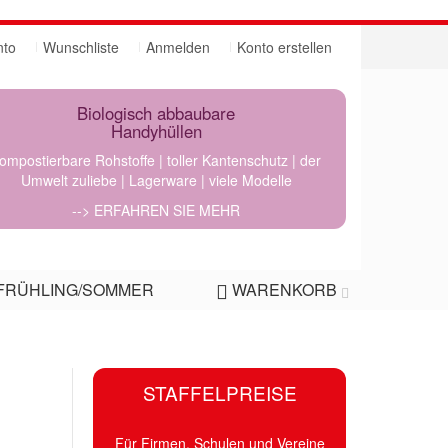
nto
Wunschliste
Anmelden
Konto erstellen
Biologisch abbaubare
Handyhüllen
ompostierbare Rohstoffe | toller Kantenschutz | der
Umwelt zuliebe | Lagerware | viele Modelle
--> ERFAHREN SIE MEHR
FRÜHLING/SOMMER
WARENKORB
STAFFELPREISE
Für Firmen, Schulen und Vereine