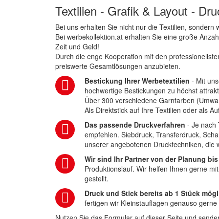
Textilien - Grafik & Layout - Dr
Bei uns erhalten Sie nicht nur die Textilien, sonder
Bei werbekollektion.at erhalten Sie eine große Anza
Zeit und Geld!
Durch die enge Kooperation mit den professionellsten
preiswerte Gesamtlösungen anzubieten.
Bestickung Ihrer Werbetextilien
- Mit uns
hochwertige Bestickungen zu höchst attrakt
Über 300 verschiedene Garnfarben (Umwa
Als Direktstick auf Ihre Textilien oder als 
Das passende Druckverfahren
- Je nach 
empfehlen. Siebdruck, Transferdruck, Scha
unserer angebotenen Drucktechniken, die wi
Wir sind Ihr Partner von der Planung bis
Produktionslauf. Wir helfen Ihnen gerne mi
gestellt.
Druck und Stick bereits ab 1 Stück mögl
fertigen wir Kleinstauflagen genauso gerne
Nutzen Sie das Formular auf dieser Seite und senden