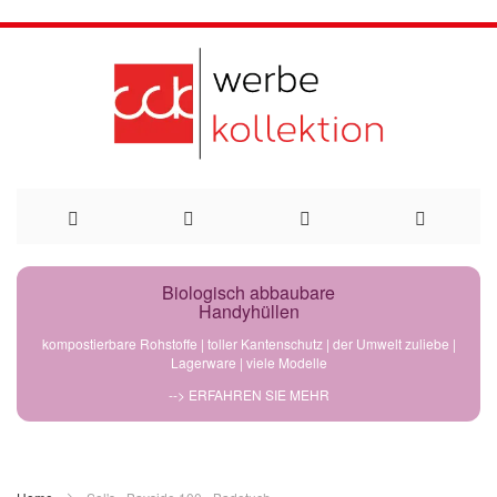
Direkt
Biologisch abbaubare
Handyhüllen
zum
kompostierbare Rohstoffe | toller Kantenschutz | der Umwelt zuliebe |
Lagerware | viele Modelle
Inhalt
--> ERFAHREN SIE MEHR