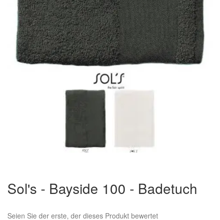
Zum
Anfang
Sol's - Bayside 100 - Badetuch
der
Bildergalerie
springen
Seien Sie der erste, der dieses Produkt bewertet