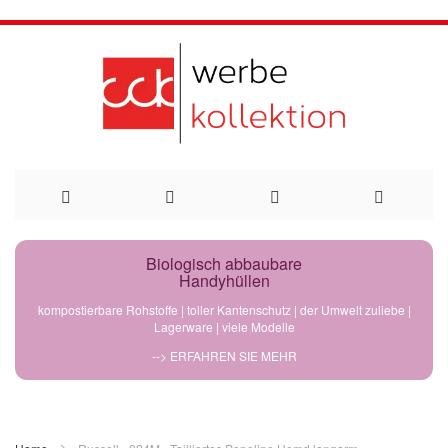
Direkt
Biologisch abbaubare
Handyhüllen
zum
kompostierbare Rohstoffe | toller Kantenschutz | der Umwelt zuliebe |
Lagerware | viele Modelle
Inhalt
--> ERFAHREN SIE MEHR