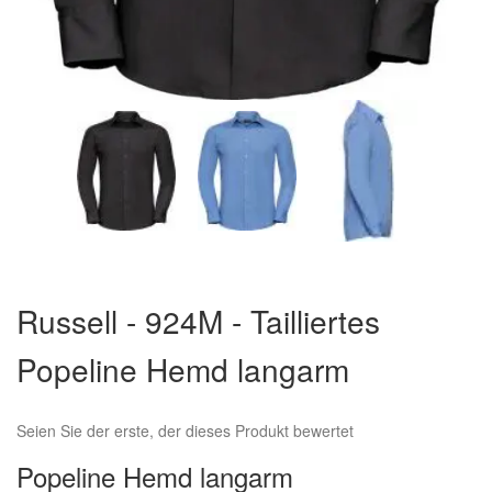
Zum
Anfang
Russell - 924M - Tailliertes
der
Bildergalerie
Popeline Hemd langarm
springen
Seien Sie der erste, der dieses Produkt bewertet
Popeline Hemd langarm