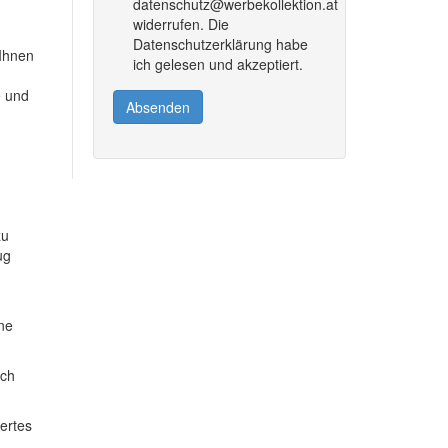
datenschutz@werbekollektion.at
widerrufen. Die
Datenschutzerklärung habe
 Ihnen
ich gelesen und akzeptiert.
e und
Absenden
zu
ug
ine
ich
dertes