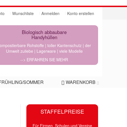
nto
Wunschliste
Anmelden
Konto erstellen
Biologisch abbaubare
Handyhüllen
ompostierbare Rohstoffe | toller Kantenschutz | der
Umwelt zuliebe | Lagerware | viele Modelle
--> ERFAHREN SIE MEHR
FRÜHLING/SOMMER
WARENKORB
STAFFELPREISE
Für Firmen, Schulen und Vereine