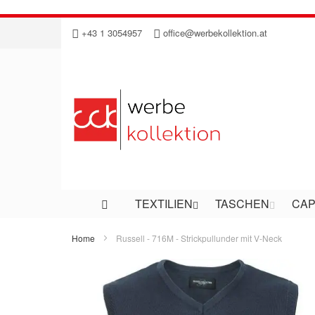
Direkt
+43 1 3054957
office@werbekollektion.at
zum
Inhalt
TEXTILIEN
TASCHEN
CAP
Home
Russell - 716M - Strickpullunder mit V-Neck
Zum
Ende
der
Bildergalerie