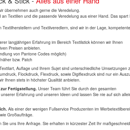
uck & Stick -
Alles aus einer Hand
n wir übernehmen auch gerne die Veredelung.
hl an Textilien und die passende Veredelung aus einer Hand. Das spart
 Textilherstellern und Textilveredlern, sind wir in der Lage, kompetent
erer langjährigen Erfahrung im Bereich Textilstick können wir Ihnen
iven Preisen anbieten.
ndlung von Pantone Codes möglich)
Aufnäher bzw. Patch
Textilart, Auflage und Ihrem Sujet sind unterschiedliche Umsetzungen 
umdruck, Flockdruck, Flexdruck, sowie Digiflexdruck sind nur ein Ausz
r Ihnen stets in höchster Qualität anbieten.
 zur Fertigstellung.
Unser Team führt Sie durch den gesamten
t unserer Erfahrung und unseren Ideen und lassen Sie nie auf sich alle
ich.
Als einer der wenigen Fullservice Produzenten im Werbetextilbere
 wie Großaufträge.
 Sie uns Ihre Anfrage. Sie erhalten in kürzester Zeit Ihr maßgeschnei