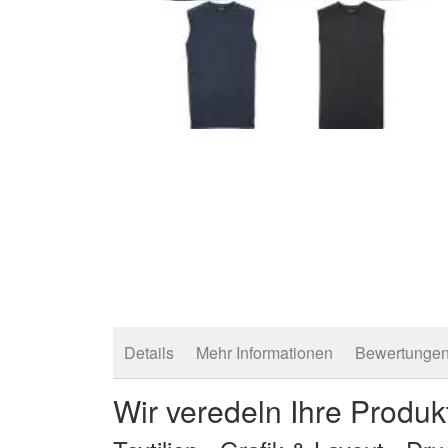
Zum
Anfang
der
Bildergalerie
springen
Details
Mehr Informationen
Bewertunge
Wir veredeln Ihre Produk