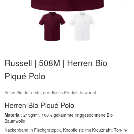
Zum
Anfang
Russell | 508M | Herren Bio
der
Bildergalerie
Piqué Polo
springen
Seien Sie der erste, der dieses Produkt bewertet
Herren Bio Piqué Polo
Material:
215g/m², 100% gekämmte ringgesponnene Bio
Baumwolle
Nackenband in Fischgrätoptik, Knopfleiste mit Kreuznaht, Ton-in-