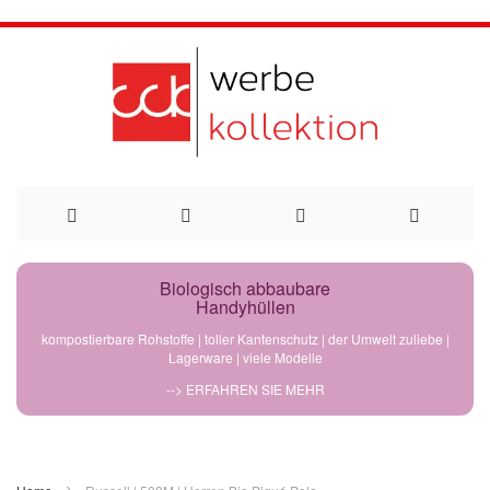
Direkt
Biologisch abbaubare
Handyhüllen
zum
kompostierbare Rohstoffe | toller Kantenschutz | der Umwelt zuliebe |
Lagerware | viele Modelle
Inhalt
--> ERFAHREN SIE MEHR