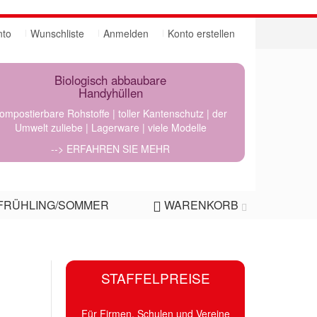
nto
Wunschliste
Anmelden
Konto erstellen
Biologisch abbaubare
Handyhüllen
ompostierbare Rohstoffe | toller Kantenschutz | der
Umwelt zuliebe | Lagerware | viele Modelle
--> ERFAHREN SIE MEHR
FRÜHLING/SOMMER
WARENKORB
STAFFELPREISE
Für Firmen, Schulen und Vereine