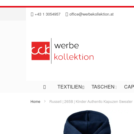
Direkt
+43 1 3054957
office@werbekollektion.at
zum
Inhalt
TEXTILIEN
TASCHEN
CAP
Home
Russell | 265B | Kinder Authentic Kapuzen Sweater
Zum
Ende
der
Bildergalerie