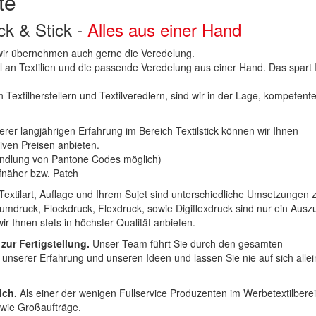
te
uck & Stick -
Alles aus einer Hand
n wir übernehmen auch gerne die Veredelung.
hl an Textilien und die passende Veredelung aus einer Hand. Das spart
 Textilherstellern und Textilveredlern, sind wir in der Lage, kompetent
erer langjährigen Erfahrung im Bereich Textilstick können wir Ihnen
iven Preisen anbieten.
ndlung von Pantone Codes möglich)
Aufnäher bzw. Patch
Textilart, Auflage und Ihrem Sujet sind unterschiedliche Umsetzungen 
umdruck, Flockdruck, Flexdruck, sowie Digiflexdruck sind nur ein Ausz
r Ihnen stets in höchster Qualität anbieten.
 zur Fertigstellung.
Unser Team führt Sie durch den gesamten
t unserer Erfahrung und unseren Ideen und lassen Sie nie auf sich alle
ich.
Als einer der wenigen Fullservice Produzenten im Werbetextilbere
 wie Großaufträge.