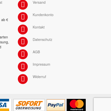
at
Versand
Kundenkonto
 ab €
Kontakt
arten
Datenschutz
isung,
d
AGB
Impressum
Widerruf