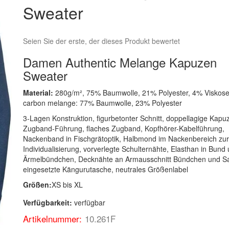
Sweater
Seien Sie der erste, der dieses Produkt bewertet
Damen Authentic Melange Kapuzen
Sweater
Material:
280g/m², 75% Baumwolle, 21% Polyester, 4% Viskose
carbon melange: 77% Baumwolle, 23% Polyester
3-Lagen Konstruktion, figurbetonter Schnitt, doppellagige Kapu
Zugband-Führung, flaches Zugband, Kopfhörer-Kabelführung,
Nackenband in Fischgrätoptik, Halbmond im Nackenbereich zu
Individualisierung, vorverlegte Schulternähte, Elasthan in Bund
Ärmelbündchen, Decknähte an Armausschnitt Bündchen und S
eingesetzte Kängurutasche, neutrales Größenlabel
Größen:
XS bis XL
Verfügbarkeit:
verfügbar
Artikelnummer:
10.261F