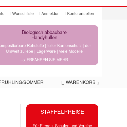
nto
Wunschliste
Anmelden
Konto erstellen
Biologisch abbaubare
Handyhüllen
ompostierbare Rohstoffe | toller Kantenschutz | der
Umwelt zuliebe | Lagerware | viele Modelle
--> ERFAHREN SIE MEHR
FRÜHLING/SOMMER
WARENKORB
STAFFELPREISE
n
Für Firmen, Schulen und Vereine