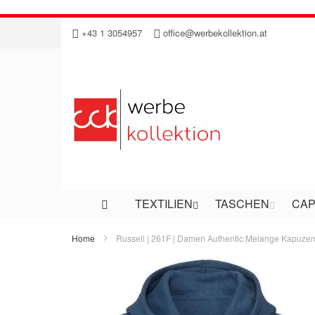
Direkt
+43 1 3054957
office@werbekollektion.at
zum
Inhalt
TEXTILIEN
TASCHEN
CAP
Home
Russell | 261F | Damen Authentic Melange Kapuze
Zum
Ende
der
Bildergalerie