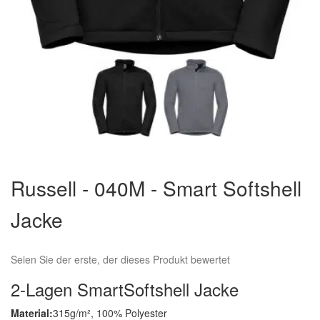
Zum
Anfang
Russell - 040M - Smart Softshell
der
Bildergalerie
Jacke
springen
Seien Sie der erste, der dieses Produkt bewertet
2-Lagen SmartSoftshell Jacke
Material:
315g/m², 100% Polyester