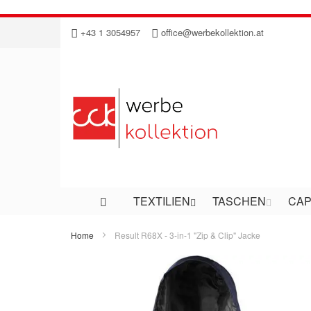
Direkt
+43 1 3054957
office@werbekollektion.at
zum
Inhalt
TEXTILIEN
TASCHEN
CAP
Home
Result R68X - 3-in-1 "Zip & Clip" Jacke
Zum
Ende
der
Bildergalerie