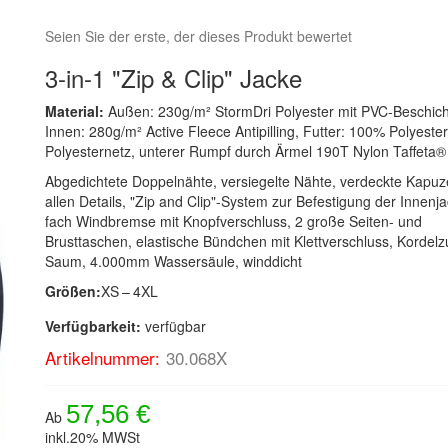
Seien Sie der erste, der dieses Produkt bewertet
3-in-1 "Zip & Clip" Jacke
Material:
Außen: 230g/m² StormDri Polyester mit PVC-Beschich
Innen: 280g/m² Active Fleece Antipilling, Futter: 100% Polyester,
Polyesternetz, unterer Rumpf durch Ärmel 190T Nylon Taffeta®
Abgedichtete Doppelnähte, versiegelte Nähte, verdeckte Kapuz
allen Details, "Zip and Clip"-System zur Befestigung der Innenja
fach Windbremse mit Knopfverschluss, 2 große Seiten- und
Brusttaschen, elastische Bündchen mit Klettverschluss, Kordelz
Saum, 4.000mm Wassersäule, winddicht
Größen:
XS – 4XL
Verfügbarkeit:
verfügbar
Artikelnummer:
30.068X
57,56 €
Ab
inkl.20% MWSt