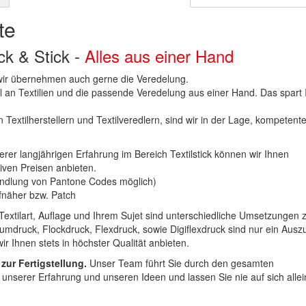
te
uck & Stick -
Alles aus einer Hand
n wir übernehmen auch gerne die Veredelung.
hl an Textilien und die passende Veredelung aus einer Hand. Das spart
 Textilherstellern und Textilveredlern, sind wir in der Lage, kompetent
erer langjährigen Erfahrung im Bereich Textilstick können wir Ihnen
iven Preisen anbieten.
ndlung von Pantone Codes möglich)
Aufnäher bzw. Patch
Textilart, Auflage und Ihrem Sujet sind unterschiedliche Umsetzungen 
umdruck, Flockdruck, Flexdruck, sowie Digiflexdruck sind nur ein Ausz
r Ihnen stets in höchster Qualität anbieten.
 zur Fertigstellung.
Unser Team führt Sie durch den gesamten
t unserer Erfahrung und unseren Ideen und lassen Sie nie auf sich alle