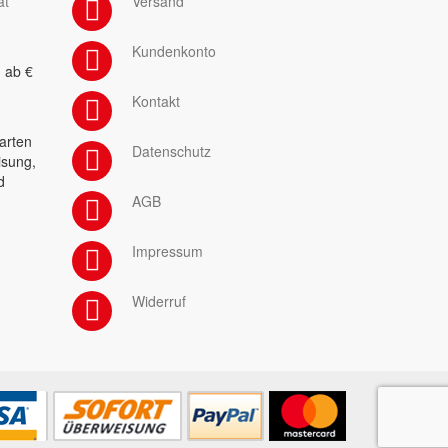
at
Versand
Kundenkonto
 ab €
Kontakt
arten
Datenschutz
isung,
d
AGB
Impressum
Widerruf