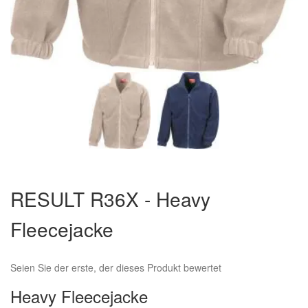
Zum
Anfang
RESULT R36X - Heavy
der
Bildergalerie
Fleecejacke
springen
Seien Sie der erste, der dieses Produkt bewertet
Heavy Fleecejacke