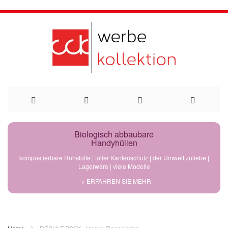
Direkt
Biologisch abbaubare
Handyhüllen
zum
kompostierbare Rohstoffe | toller Kantenschutz | der Umwelt zuliebe |
Lagerware | viele Modelle
Inhalt
--> ERFAHREN SIE MEHR