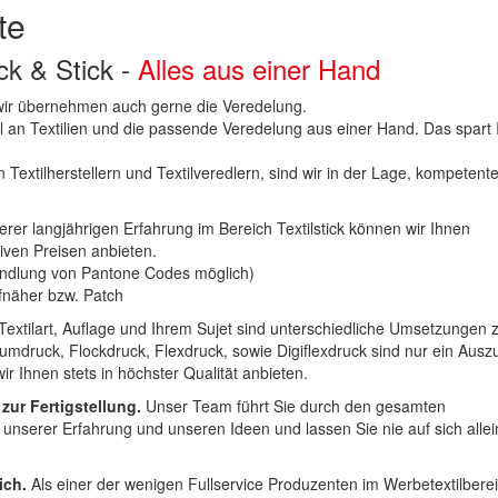
te
uck & Stick -
Alles aus einer Hand
n wir übernehmen auch gerne die Veredelung.
hl an Textilien und die passende Veredelung aus einer Hand. Das spart
 Textilherstellern und Textilveredlern, sind wir in der Lage, kompetent
erer langjährigen Erfahrung im Bereich Textilstick können wir Ihnen
iven Preisen anbieten.
ndlung von Pantone Codes möglich)
Aufnäher bzw. Patch
Textilart, Auflage und Ihrem Sujet sind unterschiedliche Umsetzungen 
umdruck, Flockdruck, Flexdruck, sowie Digiflexdruck sind nur ein Ausz
r Ihnen stets in höchster Qualität anbieten.
 zur Fertigstellung.
Unser Team führt Sie durch den gesamten
t unserer Erfahrung und unseren Ideen und lassen Sie nie auf sich alle
ich.
Als einer der wenigen Fullservice Produzenten im Werbetextilbere