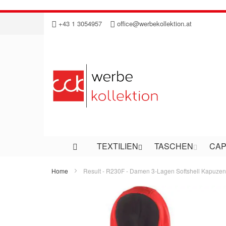
Direkt
+43 1 3054957
office@werbekollektion.at
zum
Inhalt
TEXTILIEN
TASCHEN
CAP
Home
Result - R230F - Damen 3-Lagen Softshell Kapuzen
Zum
Ende
der
Bildergalerie