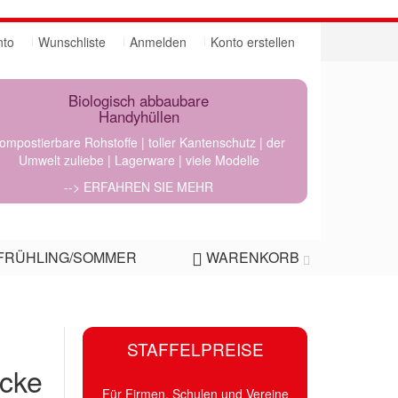
nto
Wunschliste
Anmelden
Konto erstellen
Biologisch abbaubare
Handyhüllen
ompostierbare Rohstoffe | toller Kantenschutz | der
Umwelt zuliebe | Lagerware | viele Modelle
--> ERFAHREN SIE MEHR
FRÜHLING/SOMMER
WARENKORB
STAFFELPREISE
acke
Für Firmen, Schulen und Vereine