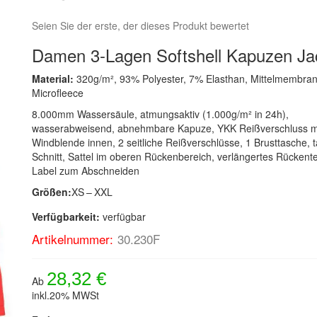
Seien Sie der erste, der dieses Produkt bewertet
Damen 3-Lagen Softshell Kapuzen Ja
Material:
320g/m², 93% Polyester, 7% Elasthan, Mittelmembran
Microfleece
8.000mm Wassersäule, atmungsaktiv (1.000g/m² in 24h),
wasserabweisend, abnehmbare Kapuze, YKK Reißverschluss m
Windblende innen, 2 seitliche Reißverschlüsse, 1 Brusttasche, tai
Schnitt, Sattel im oberen Rückenbereich, verlängertes Rückentei
Label zum Abschneiden
Größen:
XS – XXL
Verfügbarkeit:
verfügbar
Artikelnummer:
30.230F
28,32 €
Ab
inkl.20% MWSt