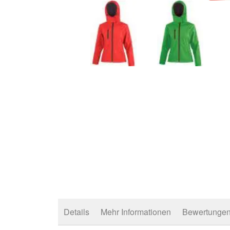
Zum
Anfang
der
Bildergalerie
springen
Details
Mehr Informationen
Bewertunge