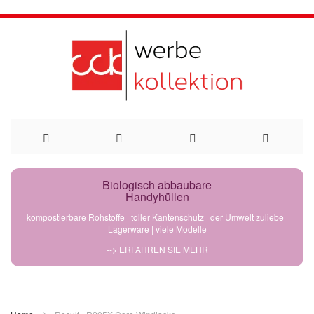
Direkt
Biologisch abbaubare
Handyhüllen
zum
kompostierbare Rohstoffe | toller Kantenschutz | der Umwelt zuliebe |
Lagerware | viele Modelle
Inhalt
--> ERFAHREN SIE MEHR