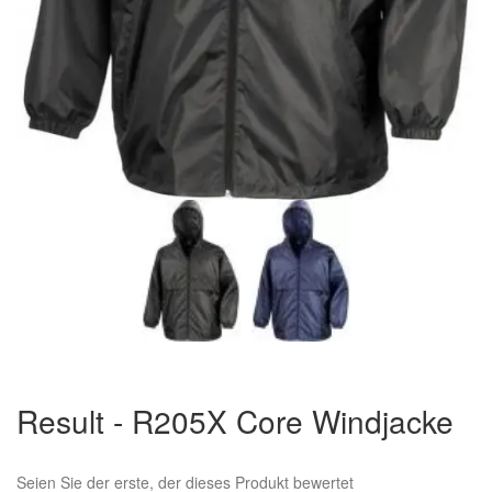
Zum
Anfang
Result - R205X Core Windjacke
der
Bildergalerie
springen
Seien Sie der erste, der dieses Produkt bewertet