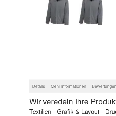
Zum
Anfang
der
Bildergalerie
springen
Details
Mehr Informationen
Bewertunge
Wir veredeln Ihre Produk
Textilien - Grafik & Layout - Dr