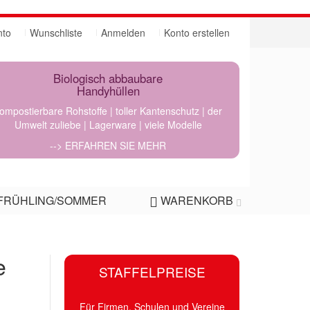
nto
Wunschliste
Anmelden
Konto erstellen
Biologisch abbaubare
Handyhüllen
ompostierbare Rohstoffe | toller Kantenschutz | der
Umwelt zuliebe | Lagerware | viele Modelle
--> ERFAHREN SIE MEHR
FRÜHLING/SOMMER
WARENKORB
e
STAFFELPREISE
Für Firmen, Schulen und Vereine