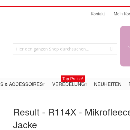
Kontakt
Mein Ko
k
Top Preise!
S & ACCESSOIRES
VEREDELUNG
NEUHEITEN
Result - R114X - Mikrofleec
Jacke