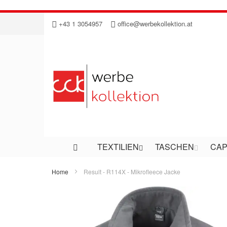
Direkt
+43 1 3054957
office@werbekollektion.at
zum
Inhalt
TEXTILIEN
TASCHEN
CAP
Home
Result - R114X - Mikrofleece Jacke
Zum
Ende
der
Bildergalerie