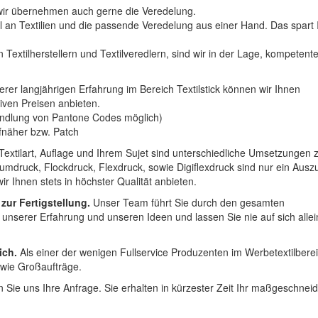
n wir übernehmen auch gerne die Veredelung.
hl an Textilien und die passende Veredelung aus einer Hand. Das spart
 Textilherstellern und Textilveredlern, sind wir in der Lage, kompetent
erer langjährigen Erfahrung im Bereich Textilstick können wir Ihnen
iven Preisen anbieten.
ndlung von Pantone Codes möglich)
Aufnäher bzw. Patch
Textilart, Auflage und Ihrem Sujet sind unterschiedliche Umsetzungen 
umdruck, Flockdruck, Flexdruck, sowie Digiflexdruck sind nur ein Ausz
r Ihnen stets in höchster Qualität anbieten.
 zur Fertigstellung.
Unser Team führt Sie durch den gesamten
t unserer Erfahrung und unseren Ideen und lassen Sie nie auf sich alle
ich.
Als einer der wenigen Fullservice Produzenten im Werbetextilbere
 wie Großaufträge.
 Sie uns Ihre Anfrage. Sie erhalten in kürzester Zeit Ihr maßgeschnei