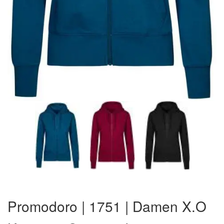
Zum
Anfang
Promodoro | 1751 | Damen X.O
der
Bildergalerie