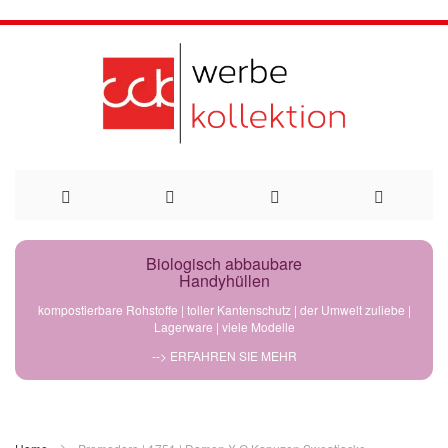
Direkt
Biologisch abbaubare
Handyhüllen
zum
kompostierbare Rohstoffe | toller Kantenschutz | der Umwelt zuliebe |
Lagerware | viele Modelle
Inhalt
--> ERFAHREN SIE MEHR