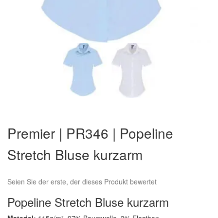
Zum
Anfang
Premier | PR346 | Popeline
der
Bildergalerie
Stretch Bluse kurzarm
springen
Seien Sie der erste, der dieses Produkt bewertet
Popeline Stretch Bluse kurzarm
Material:
115g/m², 97% Baumwolle, 3% Elasthan