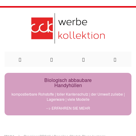
Direkt
Biologisch abbaubare
Handyhüllen
zum
kompostierbare Rohstoffe | toller Kantenschutz | der Umwelt zuliebe |
Lagerware | viele Modelle
Inhalt
--> ERFAHREN SIE MEHR