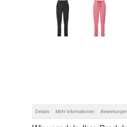
Zum
Anfang
der
Bildergalerie
springen
Details
Mehr Informationen
Bewertunge