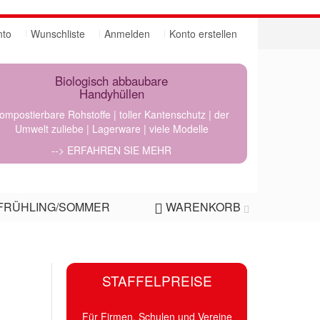
nto
Wunschliste
Anmelden
Konto erstellen
Biologisch abbaubare
Handyhüllen
ompostierbare Rohstoffe | toller Kantenschutz | der
Umwelt zuliebe | Lagerware | viele Modelle
--> ERFAHREN SIE MEHR
FRÜHLING/SOMMER
WARENKORB
STAFFELPREISE
Für Firmen, Schulen und Vereine