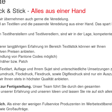
te
uck & Stick -
Alles aus einer Hand
n wir übernehmen auch gerne die Veredelung.
hl an Textilien und die passende Veredelung aus einer Hand. Das spart
 Textilherstellern und Textilveredlern, sind wir in der Lage, kompetent
erer langjährigen Erfahrung im Bereich Textilstick können wir Ihnen
iven Preisen anbieten.
ndlung von Pantone Codes möglich)
Aufnäher bzw. Patch
Textilart, Auflage und Ihrem Sujet sind unterschiedliche Umsetzungen 
umdruck, Flockdruck, Flexdruck, sowie Digiflexdruck sind nur ein Ausz
r Ihnen stets in höchster Qualität anbieten.
 zur Fertigstellung.
Unser Team führt Sie durch den gesamten
t unserer Erfahrung und unseren Ideen und lassen Sie nie auf sich alle
ich.
Als einer der wenigen Fullservice Produzenten im Werbetextilbere
 wie Großaufträge.