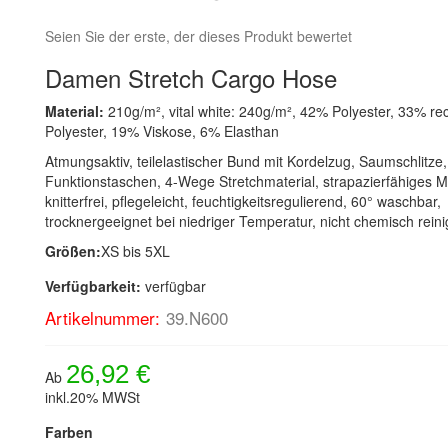
Seien Sie der erste, der dieses Produkt bewertet
Damen Stretch Cargo Hose
Material:
210g/m², vital white: 240g/m², 42% Polyester, 33% re
Polyester, 19% Viskose, 6% Elasthan
Atmungsaktiv, teilelastischer Bund mit Kordelzug, Saumschlitze,
Funktionstaschen, 4-Wege Stretchmaterial, strapazierfähiges Ma
knitterfrei, pflegeleicht, feuchtigkeitsregulierend, 60° waschbar,
trocknergeeignet bei niedriger Temperatur, nicht chemisch rein
Größen:
XS bis 5XL
Verfügbarkeit:
verfügbar
Artikelnummer:
39.N600
26,92 €
Ab
inkl.20% MWSt
Farben