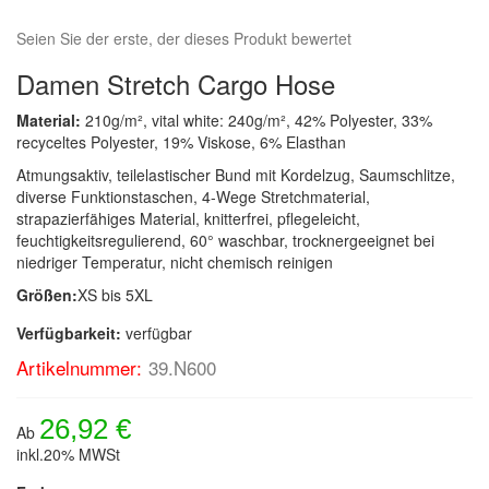
Seien Sie der erste, der dieses Produkt bewertet
Damen Stretch Cargo Hose
Material:
210g/m², vital white: 240g/m², 42% Polyester, 33%
recyceltes Polyester, 19% Viskose, 6% Elasthan
Atmungsaktiv, teilelastischer Bund mit Kordelzug, Saumschlitze,
diverse Funktionstaschen, 4-Wege Stretchmaterial,
strapazierfähiges Material, knitterfrei, pflegeleicht,
feuchtigkeitsregulierend, 60° waschbar, trocknergeeignet bei
niedriger Temperatur, nicht chemisch reinigen
Größen:
XS bis 5XL
Verfügbarkeit:
verfügbar
Artikelnummer:
39.N600
26,92 €
Ab
inkl.20% MWSt