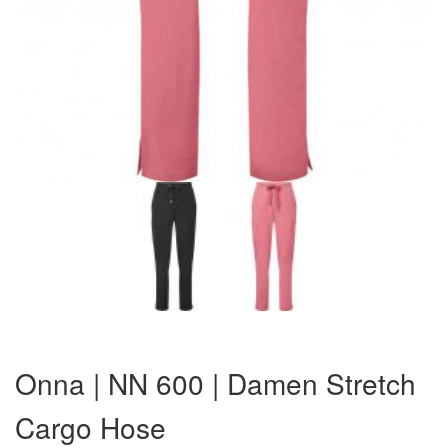
Zum
Anfang
Onna | NN 600 | Damen Stretch
der
Bildergalerie
Cargo Hose
springen