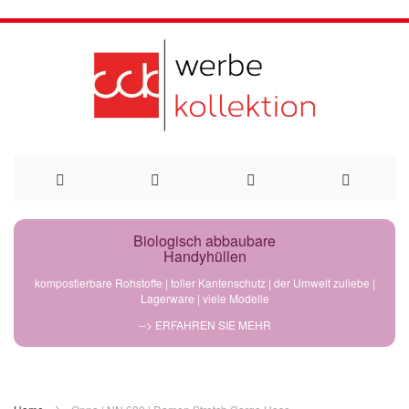
Direkt
Biologisch abbaubare
Handyhüllen
zum
kompostierbare Rohstoffe | toller Kantenschutz | der Umwelt zuliebe |
Lagerware | viele Modelle
Inhalt
--> ERFAHREN SIE MEHR