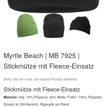
Zum
Anfang
Myrtle Beach | MB 7925 |
der
Bildergalerie
Stickmütze mit Fleece-Einsatz
springen
Seien Sie der erste, der dieses Produkt bewertet
Stickmütze mit Fleece-Einsatz
Material:
40g, 70% Polyacryl, 30% Wolle, Futter: 100% Polyester
Einsatz im Stirnbereich, Rippoptik am Rand