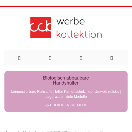
Direkt
Biologisch abbaubare
Handyhüllen
zum
kompostierbare Rohstoffe | toller Kantenschutz | der Umwelt zuliebe |
Lagerware | viele Modelle
Inhalt
--> ERFAHREN SIE MEHR