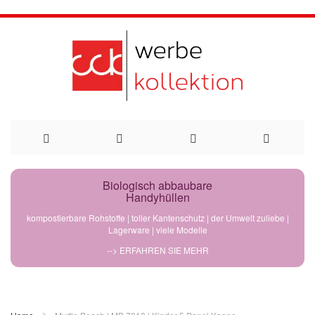
Direkt
Biologisch abbaubare
Handyhüllen
zum
kompostierbare Rohstoffe | toller Kantenschutz | der Umwelt zuliebe |
Lagerware | viele Modelle
Inhalt
--> ERFAHREN SIE MEHR