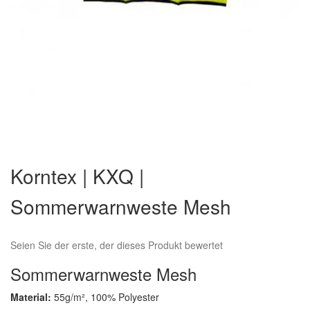
Zum
Anfang
Korntex | KXQ |
der
Bildergalerie
Sommerwarnweste Mesh
springen
Seien Sie der erste, der dieses Produkt bewertet
Sommerwarnweste Mesh
Material:
55g/m², 100% Polyester