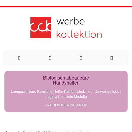
Direkt
Biologisch abbaubare
Handyhüllen
zum
kompostierbare Rohstoffe | toller Kantenschutz | der Umwelt zuliebe |
Lagerware | viele Modelle
Inhalt
--> ERFAHREN SIE MEHR