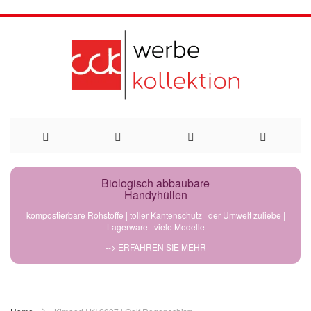
Direkt
Biologisch abbaubare
Handyhüllen
zum
kompostierbare Rohstoffe | toller Kantenschutz | der Umwelt zuliebe |
Lagerware | viele Modelle
Inhalt
--> ERFAHREN SIE MEHR