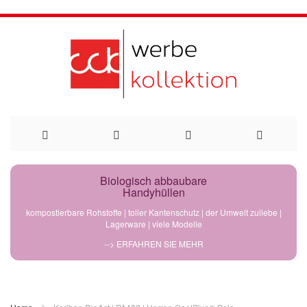
Direkt
Biologisch abbaubare
Handyhüllen
zum
kompostierbare Rohstoffe | toller Kantenschutz | der Umwelt zuliebe |
Lagerware | viele Modelle
Inhalt
--> ERFAHREN SIE MEHR