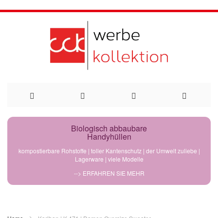
Direkt
Biologisch abbaubare
Handyhüllen
zum
kompostierbare Rohstoffe | toller Kantenschutz | der Umwelt zuliebe |
Lagerware | viele Modelle
Inhalt
--> ERFAHREN SIE MEHR