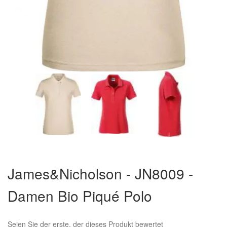
Zum
Anfang
James&Nicholson - JN8009 -
der
Bildergalerie
Damen Bio Piqué Polo
springen
Seien Sie der erste, der dieses Produkt bewertet