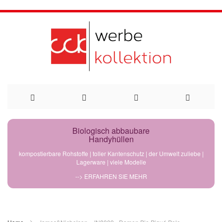
Direkt
Biologisch abbaubare
Handyhüllen
zum
kompostierbare Rohstoffe | toller Kantenschutz | der Umwelt zuliebe |
Lagerware | viele Modelle
Inhalt
--> ERFAHREN SIE MEHR