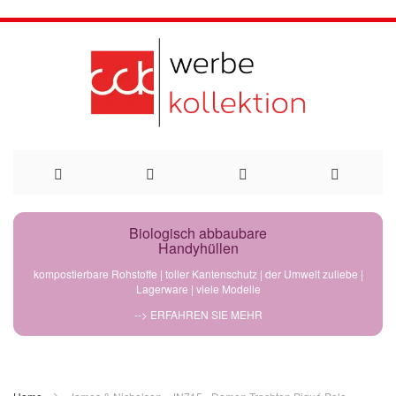
Direkt
Biologisch abbaubare
Handyhüllen
zum
kompostierbare Rohstoffe | toller Kantenschutz | der Umwelt zuliebe |
Lagerware | viele Modelle
Inhalt
--> ERFAHREN SIE MEHR