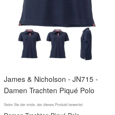
Zum
Anfang
James & Nicholson - JN715 -
der
Bildergalerie
Damen Trachten Piqué Polo
springen
Seien Sie der erste, der dieses Produkt bewertet