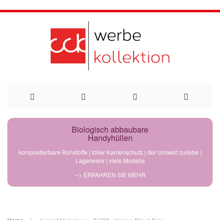
Direkt
Biologisch abbaubare
Handyhüllen
zum
kompostierbare Rohstoffe | toller Kantenschutz | der Umwelt zuliebe |
Lagerware | viele Modelle
Inhalt
--> ERFAHREN SIE MEHR