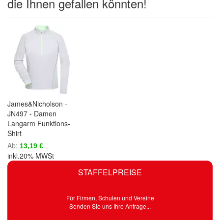
die Ihnen gefallen könnten!
James&Nicholson -
JN497 - Damen
Langarm Funktions-
Shirt
Ab
13,19 €
inkl.20% MWSt
STAFFELPREISE
Für Firmen, Schulen und Vereine
Senden Sie uns Ihre Anfrage...