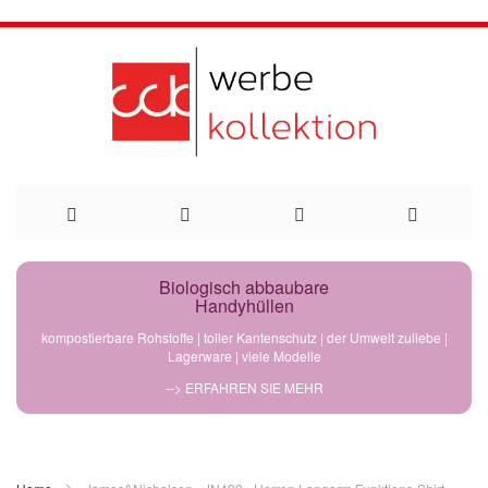
Direkt
Biologisch abbaubare
Handyhüllen
zum
kompostierbare Rohstoffe | toller Kantenschutz | der Umwelt zuliebe |
Lagerware | viele Modelle
Inhalt
--> ERFAHREN SIE MEHR