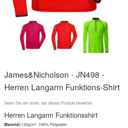
Zum
Anfang
James&Nicholson - JN498 -
der
Bildergalerie
Herren Langarm Funktions-Shirt
springen
Seien Sie der erste, der dieses Produkt bewertet
Herren Langarm Funktionsshirt
Material:
130g/m², 100% Polyester