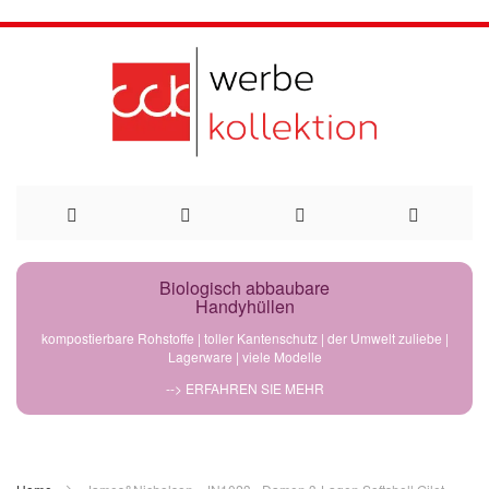
Direkt
Biologisch abbaubare
Handyhüllen
zum
kompostierbare Rohstoffe | toller Kantenschutz | der Umwelt zuliebe |
Lagerware | viele Modelle
Inhalt
--> ERFAHREN SIE MEHR