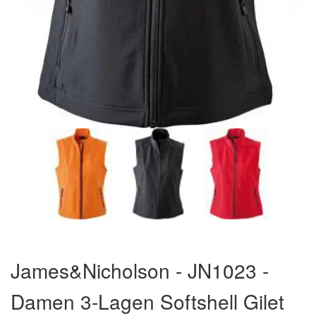
Zum
Anfang
James&Nicholson - JN1023 -
der
Bildergalerie
Damen 3-Lagen Softshell Gilet
springen