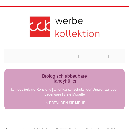
Direkt
Biologisch abbaubare
Handyhüllen
zum
kompostierbare Rohstoffe | toller Kantenschutz | der Umwelt zuliebe |
Lagerware | viele Modelle
Inhalt
--> ERFAHREN SIE MEHR