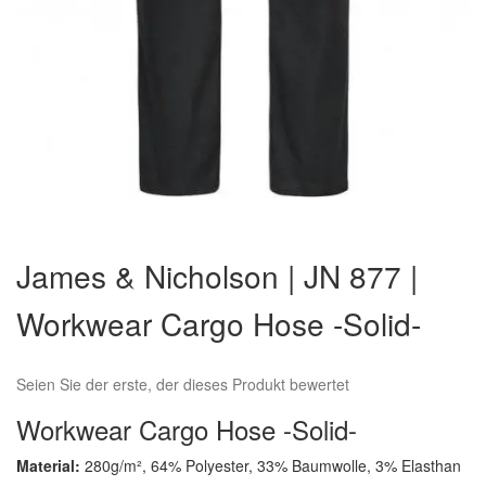
Zum
Anfang
James & Nicholson | JN 877 |
der
Bildergalerie
Workwear Cargo Hose -Solid-
springen
Seien Sie der erste, der dieses Produkt bewertet
Workwear Cargo Hose -Solid-
Material:
280g/m², 64% Polyester, 33% Baumwolle, 3% Elasthan