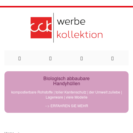
Direkt
Biologisch abbaubare
Handyhüllen
zum
kompostierbare Rohstoffe | toller Kantenschutz | der Umwelt zuliebe |
Lagerware | viele Modelle
Inhalt
--> ERFAHREN SIE MEHR