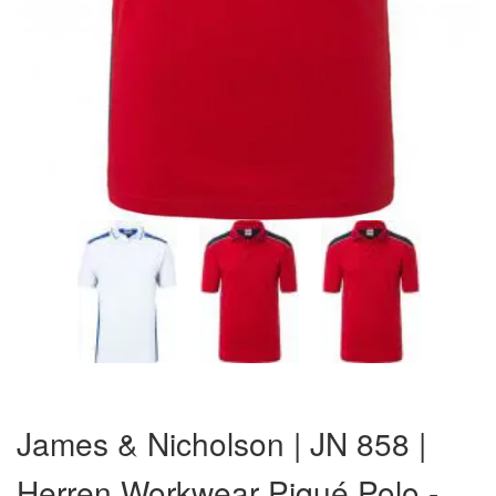
Zum
Anfang
James & Nicholson | JN 858 |
der
Bildergalerie
Herren Workwear Piqué Polo -
springen