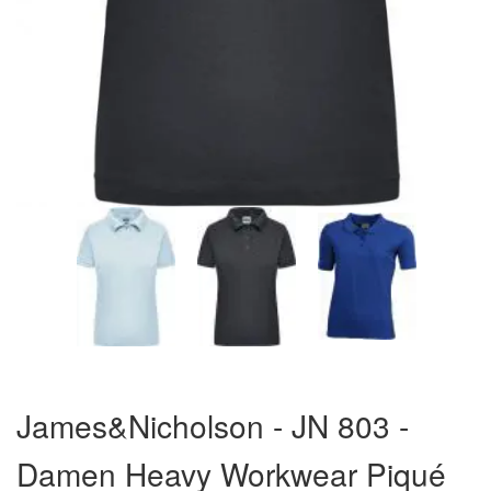
Zum
Anfang
James&Nicholson - JN 803 -
der
Bildergalerie
Damen Heavy Workwear Piqué
springen