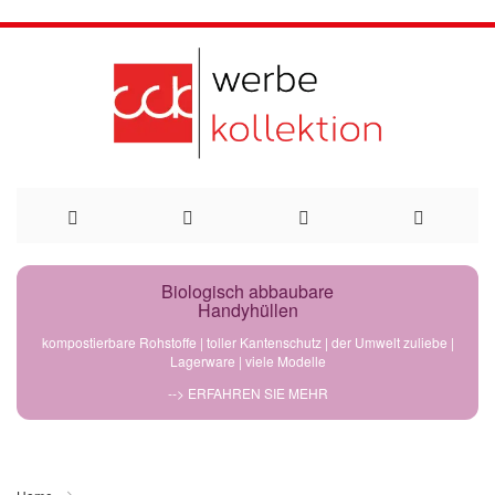
Direkt
Biologisch abbaubare
Handyhüllen
zum
kompostierbare Rohstoffe | toller Kantenschutz | der Umwelt zuliebe |
Lagerware | viele Modelle
Inhalt
--> ERFAHREN SIE MEHR