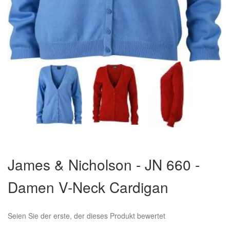
Zum
Anfang
James & Nicholson - JN 660 -
der
Bildergalerie
Damen V-Neck Cardigan
springen
Seien Sie der erste, der dieses Produkt bewertet