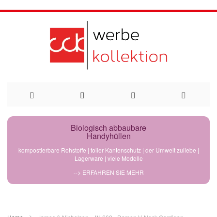
Direkt
Biologisch abbaubare
Handyhüllen
zum
kompostierbare Rohstoffe | toller Kantenschutz | der Umwelt zuliebe |
Lagerware | viele Modelle
Inhalt
--> ERFAHREN SIE MEHR