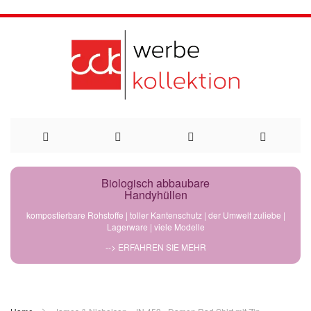
Direkt
Biologisch abbaubare
Handyhüllen
zum
kompostierbare Rohstoffe | toller Kantenschutz | der Umwelt zuliebe |
Lagerware | viele Modelle
Inhalt
--> ERFAHREN SIE MEHR