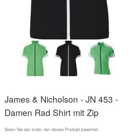
Zum
Anfang
James & Nicholson - JN 453 -
der
Bildergalerie
Damen Rad Shirt mit Zip
springen
Seien Sie der erste, der dieses Produkt bewertet