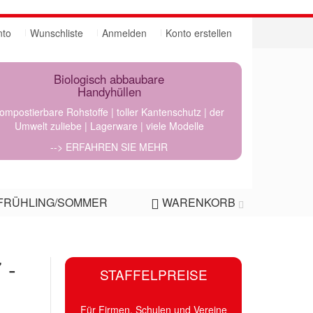
nto
Wunschliste
Anmelden
Konto erstellen
Biologisch abbaubare
Handyhüllen
ompostierbare Rohstoffe | toller Kantenschutz | der
Umwelt zuliebe | Lagerware | viele Modelle
--> ERFAHREN SIE MEHR
FRÜHLING/SOMMER
WARENKORB
 -
STAFFELPREISE
Für Firmen, Schulen und Vereine