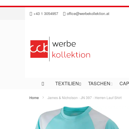
Direkt
+43 1 3054957
office@werbekollektion.at
zum
Inhalt
TEXTILIEN
TASCHEN
CAP
Home
James & Nicholson - JN 397 - Herren Lauf Shirt
Zum
Ende
der
Bildergalerie