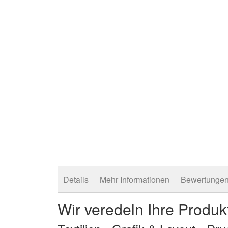
Zum
Anfang
der
Bildergalerie
springen
Details
Mehr Informationen
Bewertunge
Wir veredeln Ihre Produk