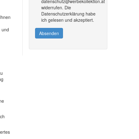
datenschutz@werbekollektion.at
widerrufen. Die
Datenschutzerklärung habe
 Ihnen
ich gelesen und akzeptiert.
e und
Absenden
zu
ug
ine
ich
dertes