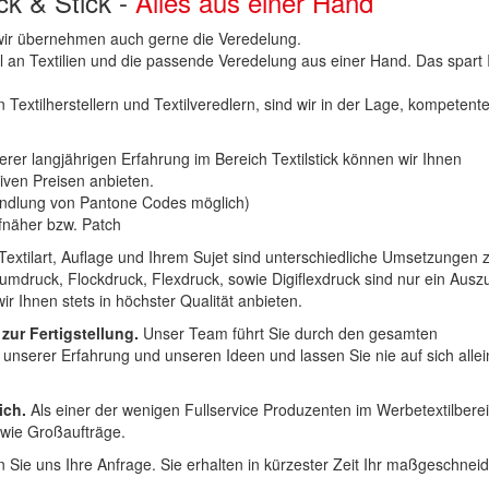
uck & Stick -
Alles aus einer Hand
n wir übernehmen auch gerne die Veredelung.
hl an Textilien und die passende Veredelung aus einer Hand. Das spart
 Textilherstellern und Textilveredlern, sind wir in der Lage, kompetent
erer langjährigen Erfahrung im Bereich Textilstick können wir Ihnen
iven Preisen anbieten.
ndlung von Pantone Codes möglich)
Aufnäher bzw. Patch
Textilart, Auflage und Ihrem Sujet sind unterschiedliche Umsetzungen 
umdruck, Flockdruck, Flexdruck, sowie Digiflexdruck sind nur ein Ausz
r Ihnen stets in höchster Qualität anbieten.
 zur Fertigstellung.
Unser Team führt Sie durch den gesamten
t unserer Erfahrung und unseren Ideen und lassen Sie nie auf sich alle
ich.
Als einer der wenigen Fullservice Produzenten im Werbetextilbere
 wie Großaufträge.
 Sie uns Ihre Anfrage. Sie erhalten in kürzester Zeit Ihr maßgeschnei