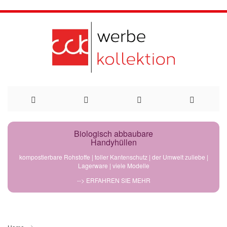
Direkt
Biologisch abbaubare
Handyhüllen
zum
kompostierbare Rohstoffe | toller Kantenschutz | der Umwelt zuliebe |
Lagerware | viele Modelle
Inhalt
--> ERFAHREN SIE MEHR