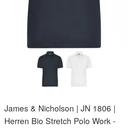
Zum
Anfang
James & Nicholson | JN 1806 |
der
Bildergalerie
Herren Bio Stretch Polo Work -
springen