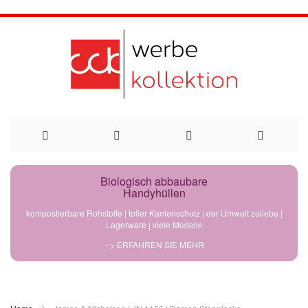
Direkt
Biologisch abbaubare
Handyhüllen
zum
kompostierbare Rohstoffe | toller Kantenschutz | der Umwelt zuliebe |
Lagerware | viele Modelle
Inhalt
--> ERFAHREN SIE MEHR