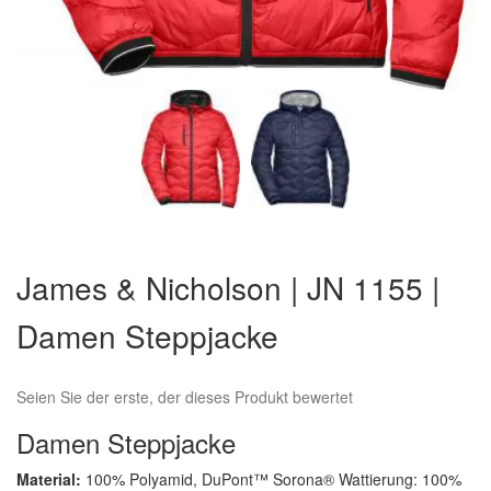
Zum
Anfang
James & Nicholson | JN 1155 |
der
Bildergalerie
Damen Steppjacke
springen
Seien Sie der erste, der dieses Produkt bewertet
Damen Steppjacke
Material:
100% Polyamid, DuPont™ Sorona® Wattierung: 100%