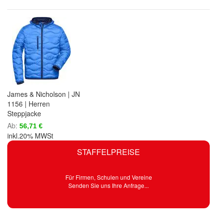
James & Nicholson | JN
1156 | Herren
Steppjacke
Ab
56,71 €
inkl.20% MWSt
STAFFELPREISE
Für Firmen, Schulen und Vereine
Senden Sie uns Ihre Anfrage...