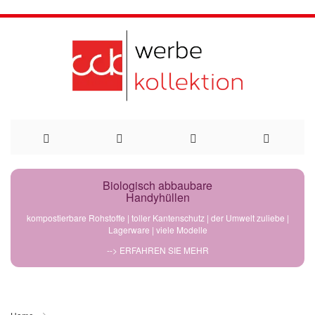
Direkt
Biologisch abbaubare
Handyhüllen
zum
kompostierbare Rohstoffe | toller Kantenschutz | der Umwelt zuliebe |
Lagerware | viele Modelle
Inhalt
--> ERFAHREN SIE MEHR