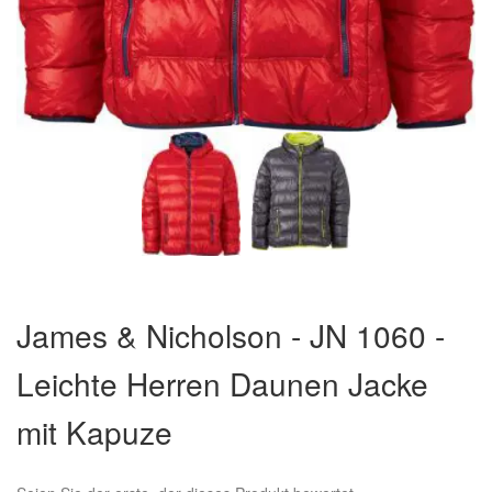
Zum
Anfang
James & Nicholson - JN 1060 -
der
Bildergalerie
Leichte Herren Daunen Jacke
springen
mit Kapuze