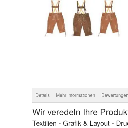
Zum
Anfang
der
Bildergalerie
springen
Details
Mehr Informationen
Bewertunge
Wir veredeln Ihre Produk
Textilien - Grafik & Layout - Dr