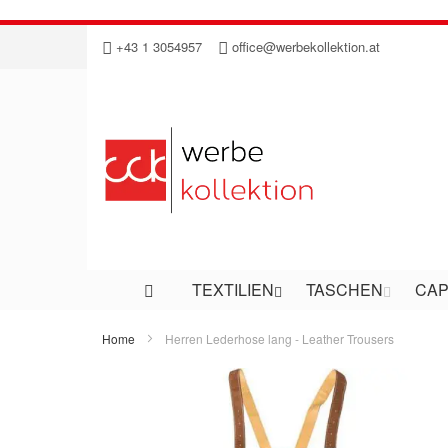
Direkt
+43 1 3054957
office@werbekollektion.at
zum
Inhalt
TEXTILIEN
TASCHEN
CAP
Home
Herren Lederhose lang - Leather Trousers
Zum
Ende
der
Bildergalerie