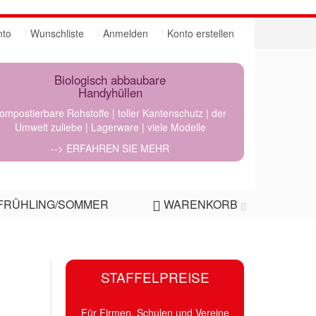
nto
Wunschliste
Anmelden
Konto erstellen
Biologisch abbaubare
Handyhüllen
ompostierbare Rohstoffe | toller Kantenschutz | der
Umwelt zuliebe | Lagerware | viele Modelle
--> ERFAHREN SIE MEHR
FRÜHLING/SOMMER
WARENKORB
STAFFELPREISE
Für Firmen, Schulen und Vereine