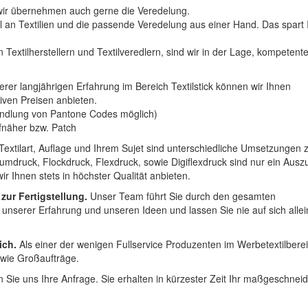
n wir übernehmen auch gerne die Veredelung.
hl an Textilien und die passende Veredelung aus einer Hand. Das spart
 Textilherstellern und Textilveredlern, sind wir in der Lage, kompetent
erer langjährigen Erfahrung im Bereich Textilstick können wir Ihnen
iven Preisen anbieten.
ndlung von Pantone Codes möglich)
Aufnäher bzw. Patch
Textilart, Auflage und Ihrem Sujet sind unterschiedliche Umsetzungen 
umdruck, Flockdruck, Flexdruck, sowie Digiflexdruck sind nur ein Ausz
r Ihnen stets in höchster Qualität anbieten.
 zur Fertigstellung.
Unser Team führt Sie durch den gesamten
t unserer Erfahrung und unseren Ideen und lassen Sie nie auf sich alle
ich.
Als einer der wenigen Fullservice Produzenten im Werbetextilbere
 wie Großaufträge.
 Sie uns Ihre Anfrage. Sie erhalten in kürzester Zeit Ihr maßgeschnei