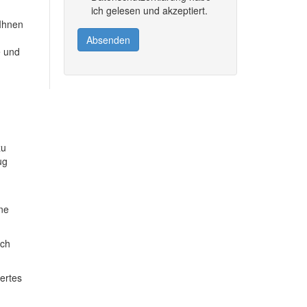
ich gelesen und akzeptiert.
 Ihnen
Absenden
e und
zu
ug
ine
ich
dertes