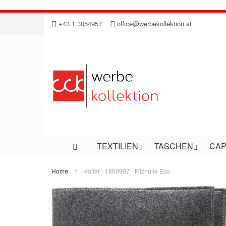
Direkt
+43 1 3054957
office@werbekollektion.at
zum
Inhalt
TEXTILIEN
TASCHEN
CAP
Home
Halfar - 1809997 - Filzhülle Eco
Zum
Ende
der
Bildergalerie