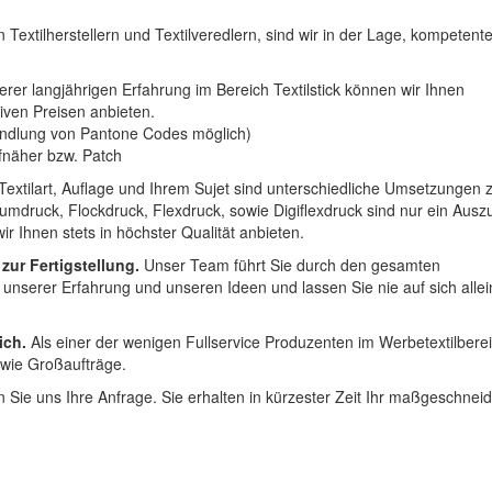
 Textilherstellern und Textilveredlern, sind wir in der Lage, kompetent
erer langjährigen Erfahrung im Bereich Textilstick können wir Ihnen
iven Preisen anbieten.
ndlung von Pantone Codes möglich)
Aufnäher bzw. Patch
Textilart, Auflage und Ihrem Sujet sind unterschiedliche Umsetzungen 
umdruck, Flockdruck, Flexdruck, sowie Digiflexdruck sind nur ein Ausz
r Ihnen stets in höchster Qualität anbieten.
 zur Fertigstellung.
Unser Team führt Sie durch den gesamten
t unserer Erfahrung und unseren Ideen und lassen Sie nie auf sich alle
ich.
Als einer der wenigen Fullservice Produzenten im Werbetextilbere
 wie Großaufträge.
 Sie uns Ihre Anfrage. Sie erhalten in kürzester Zeit Ihr maßgeschnei