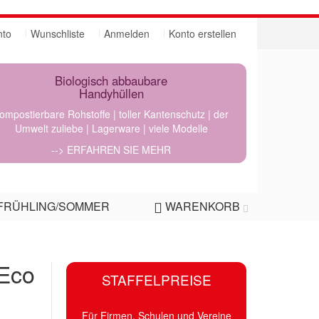
nto
Wunschliste
Anmelden
Konto erstellen
Biologisch abbaubare
Handyhüllen
ompostierbare Rohstoffe | toller Kantenschutz | der
Umwelt zuliebe | Lagerware | viele Modelle
--> ERFAHREN SIE MEHR
FRÜHLING/SOMMER
WARENKORB
 Eco
STAFFELPREISE
Für Firmen, Schulen und Vereine