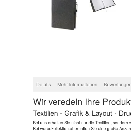
Zum
Anfang
der
Bildergalerie
springen
Details
Mehr Informationen
Bewertunge
Wir veredeln Ihre Produk
Textilien - Grafik & Layout - Dr
Bei uns erhalten Sie nicht nur die Textilien, sonder
Bei werbekollektion.at erhalten Sie eine große Anza