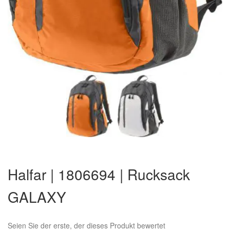
Zum
Anfang
Halfar | 1806694 | Rucksack
der
Bildergalerie
GALAXY
springen
Seien Sie der erste, der dieses Produkt bewertet