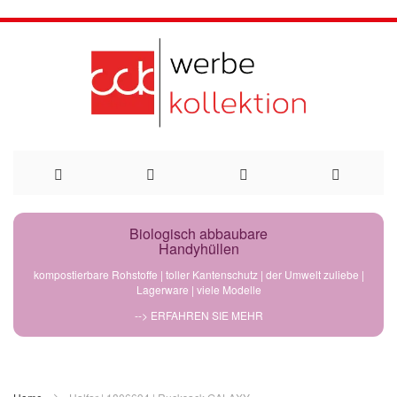
Direkt
Biologisch abbaubare
Handyhüllen
zum
kompostierbare Rohstoffe | toller Kantenschutz | der Umwelt zuliebe |
Lagerware | viele Modelle
Inhalt
--> ERFAHREN SIE MEHR