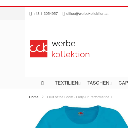
Direkt
+43 1 3054957
office@werbekollektion.at
zum
Inhalt
TEXTILIEN
TASCHEN
CAP
Home
Fruit of the Loom - Lady-Fit Performance T
Zum
Ende
der
Bildergalerie