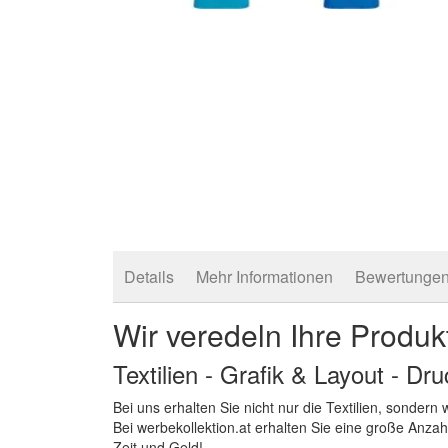
Zum
Anfang
der
Bildergalerie
springen
Details
Mehr Informationen
Bewertunge
Wir veredeln Ihre Produk
Textilien - Grafik & Layout - Dr
Bei uns erhalten Sie nicht nur die Textilien, sonder
Bei werbekollektion.at erhalten Sie eine große Anza
Zeit und Geld!