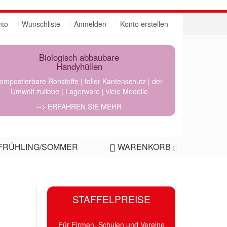
nto
Wunschliste
Anmelden
Konto erstellen
Biologisch abbaubare
Handyhüllen
ompostierbare Rohstoffe | toller Kantenschutz | der
Umwelt zuliebe | Lagerware | viele Modelle
--> ERFAHREN SIE MEHR
FRÜHLING/SOMMER
WARENKORB
STAFFELPREISE
Für Firmen, Schulen und Vereine