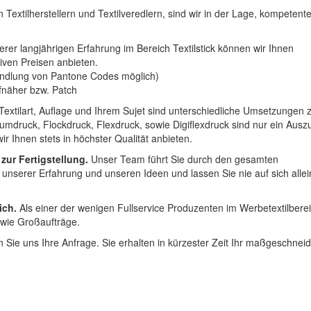
 Textilherstellern und Textilveredlern, sind wir in der Lage, kompetent
erer langjährigen Erfahrung im Bereich Textilstick können wir Ihnen
iven Preisen anbieten.
ndlung von Pantone Codes möglich)
Aufnäher bzw. Patch
Textilart, Auflage und Ihrem Sujet sind unterschiedliche Umsetzungen 
umdruck, Flockdruck, Flexdruck, sowie Digiflexdruck sind nur ein Ausz
r Ihnen stets in höchster Qualität anbieten.
 zur Fertigstellung.
Unser Team führt Sie durch den gesamten
t unserer Erfahrung und unseren Ideen und lassen Sie nie auf sich alle
ich.
Als einer der wenigen Fullservice Produzenten im Werbetextilbere
 wie Großaufträge.
 Sie uns Ihre Anfrage. Sie erhalten in kürzester Zeit Ihr maßgeschnei