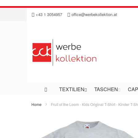
Direkt
+43 1 3054957
office@werbekollektion.at
zum
Inhalt
TEXTILIEN
TASCHEN
CAP
Home
Fruit of the Loom - Kids Original T-Shirt - Kinder T-Shi
Zum
Ende
der
Bildergalerie