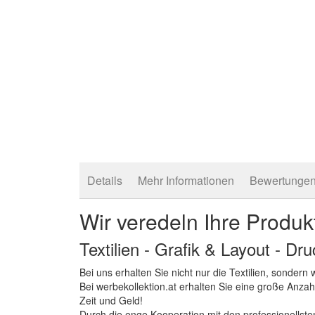
springen
Details
Mehr Informationen
Bewertunge
Wir veredeln Ihre Produk
Textilien - Grafik & Layout - Dr
Bei uns erhalten Sie nicht nur die Textilien, sonder
Bei werbekollektion.at erhalten Sie eine große Anza
Zeit und Geld!
Durch die enge Kooperation mit den professionellsten