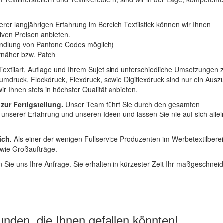
erer langjährigen Erfahrung im Bereich Textilstick können wir Ihnen
iven Preisen anbieten.
ndlung von Pantone Codes möglich)
Aufnäher bzw. Patch
Textilart, Auflage und Ihrem Sujet sind unterschiedliche Umsetzungen 
umdruck, Flockdruck, Flexdruck, sowie Digiflexdruck sind nur ein Ausz
r Ihnen stets in höchster Qualität anbieten.
 zur Fertigstellung.
Unser Team führt Sie durch den gesamten
t unserer Erfahrung und unseren Ideen und lassen Sie nie auf sich alle
ich.
Als einer der wenigen Fullservice Produzenten im Werbetextilbere
 wie Großaufträge.
 Sie uns Ihre Anfrage. Sie erhalten in kürzester Zeit Ihr maßgeschnei
nden, die Ihnen gefallen könnten!