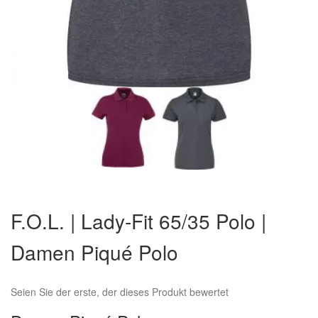
Zum
Anfang
F.O.L. | Lady-Fit 65/35 Polo |
der
Bildergalerie
Damen Piqué Polo
springen
Seien Sie der erste, der dieses Produkt bewertet