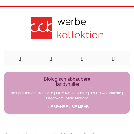
Direkt
Biologisch abbaubare
Handyhüllen
zum
kompostierbare Rohstoffe | toller Kantenschutz | der Umwelt zuliebe |
Lagerware | viele Modelle
Inhalt
--> ERFAHREN SIE MEHR