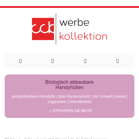
Direkt
Biologisch abbaubare
Handyhüllen
zum
kompostierbare Rohstoffe | toller Kantenschutz | der Umwelt zuliebe |
Lagerware | viele Modelle
Inhalt
--> ERFAHREN SIE MEHR