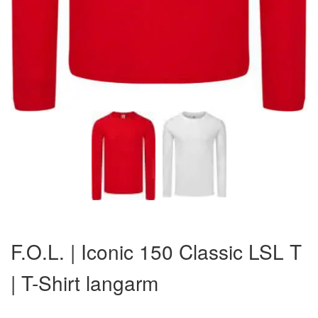
Zum
Anfang
F.O.L. | Iconic 150 Classic LSL T
der
Bildergalerie
| T-Shirt langarm
springen