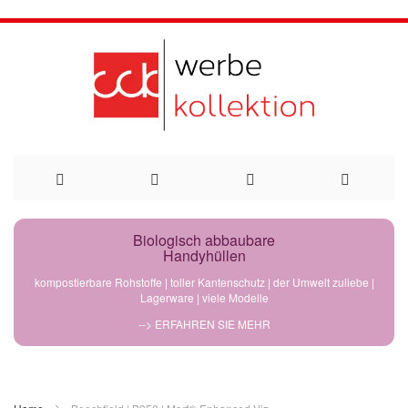
Direkt
Biologisch abbaubare
Handyhüllen
zum
kompostierbare Rohstoffe | toller Kantenschutz | der Umwelt zuliebe |
Lagerware | viele Modelle
Inhalt
--> ERFAHREN SIE MEHR