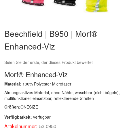
Zum
Anfang
Beechfield | B950 | Morf®
der
Bildergalerie
Enhanced-Viz
springen
Seien Sie der erste, der dieses Produkt bewertet
Morf® Enhanced-Viz
Material:
100% Polyester Microfaser
Atmungsaktives Material, ohne Nähte, waschbar (nicht bügeln),
multifunktionell einsetzbar, reflektierende Streifen
Größen:
ONESIZE
Verfügbarkeit:
verfügbar
Artikelnummer:
53.0950