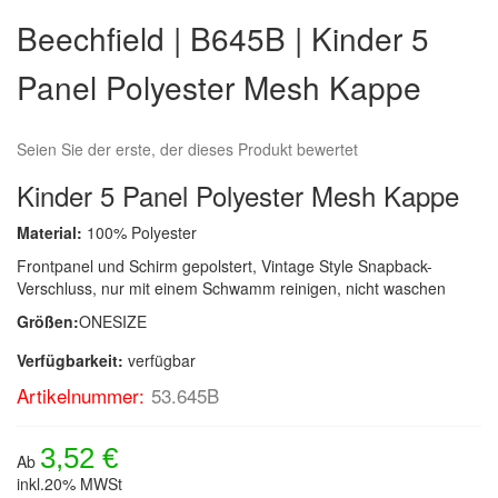
Anfang
Beechfield | B645B | Kinder 5
der
Bildergalerie
Panel Polyester Mesh Kappe
springen
Seien Sie der erste, der dieses Produkt bewertet
Kinder 5 Panel Polyester Mesh Kappe
Material:
100% Polyester
Frontpanel und Schirm gepolstert, Vintage Style Snapback-
Verschluss, nur mit einem Schwamm reinigen, nicht waschen
Größen:
ONESIZE
Verfügbarkeit:
verfügbar
Artikelnummer:
53.645B
3,52 €
Ab
inkl.20% MWSt