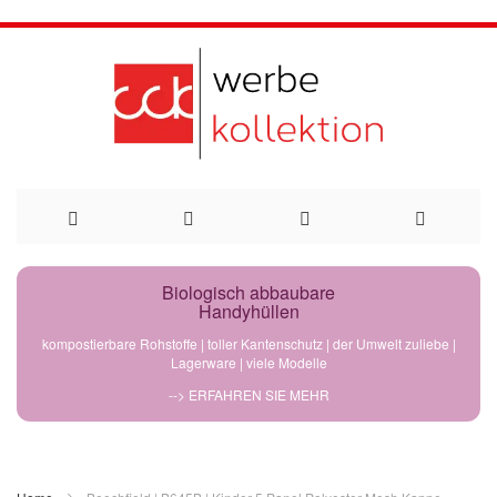
Direkt
Biologisch abbaubare
Handyhüllen
zum
kompostierbare Rohstoffe | toller Kantenschutz | der Umwelt zuliebe |
Lagerware | viele Modelle
Inhalt
--> ERFAHREN SIE MEHR